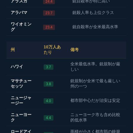
アラスカ
銃自殺率が特に高い
24.4
アラバマ
銃殺人率も上位クラス
23.7
ワイオミン
銃自殺率が全米最高水準
23.4
グ
10万人あ
州
備考
たり
全米最低水準。銃規制が厳
ハワイ
3.7
しい
マサチュー
銃規制が全米で最も厳しい
3.8
セッツ
州の一つ
ニュージャ
都市部中心だが治安は安定
4.0
ージー
ニューヨー
ニューヨーク市も含め比較
4.4
ク
的低水準
ロードアイ
面積が小さく都市部の銃規