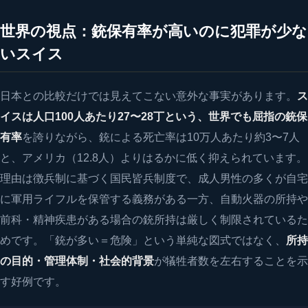
世界の視点：銃保有率が高いのに犯罪が少な
いスイス
日本との比較だけでは見えてこない意外な事実があります。
ス
イスは人口100人あたり27〜28丁という、世界でも屈指の銃保
有率
を誇りながら、銃による死亡率は10万人あたり約3〜7人
と、アメリカ（12.8人）よりはるかに低く抑えられています。
理由は徴兵制に基づく国民皆兵制度で、成人男性の多くが自宅
に軍用ライフルを保管する義務がある一方、自動火器の所持や
前科・精神疾患がある場合の銃所持は厳しく制限されているた
めです。「銃が多い＝危険」という単純な図式ではなく、
所持
の目的・管理体制・社会的背景
が犠牲者数を左右することを示
す好例です。