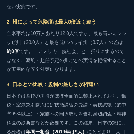
ない実態です。
2. 州によって危険度は最大8倍近く違う
全米平均は10万人あたり12.8人ですが、最も高いミシシ
ッピ州（28.0人）と最も低いハワイ州（3.7人）の差は
約8倍
です。「アメリカ＝銃社会」と一括りにするので
はなく、渡航・赴任予定の州ごとの実情を把握すること
が実用的な安全対策になります。
3. 日本との比較：規制の厳しさが桁違い
日本では拳銃の所持がほぼ全面的に禁止されており、猟
銃・空気銃も購入には技能講習の受講・実技試験（的中
率95%以上）・家族への聞き取りを含む身辺調査・精神
科医の診断書などが必要です。この結果、日本の銃によ
る死者は
年間一桁台（2019年は9人）
にとどまり、人口