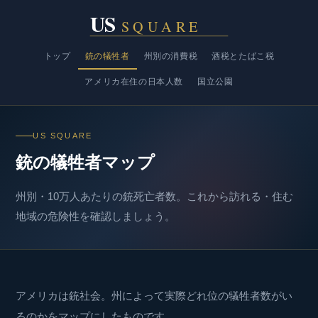
US
SQUARE
トップ
銃の犠牲者
州別の消費税
酒税とたばこ税
アメリカ在住の日本人数
国立公園
US SQUARE
銃の犠牲者マップ
州別・10万人あたりの銃死亡者数。これから訪れる・住む
地域の危険性を確認しましょう。
アメリカは銃社会。州によって実際どれ位の犠牲者数がい
るのかをマップにしたものです。